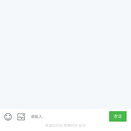
App
客户端
触屏版
上海行藏科技（集团）股份公司
内容举报热线 4000850815
联系电话：021-61125678
意见反馈