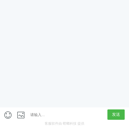
App
客户端
触屏版
上海行藏科技（集团）股份公司
内容举报热线 4000850815
联系电话：021-61125678
意见反馈