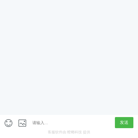
App
客户端
触屏版
上海行藏科技（集团）股份公司
内容举报热线 4000850815
联系电话：021-61125678
意见反馈