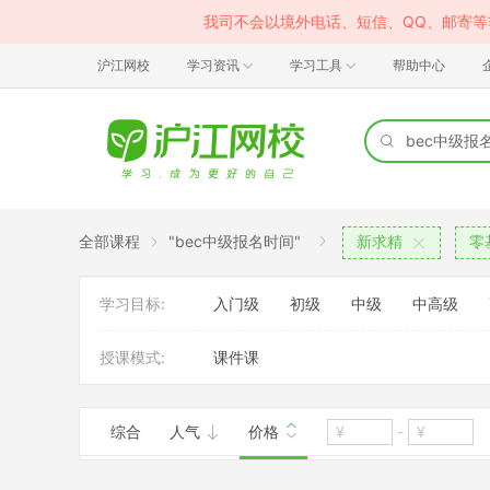
我司不会以境外电话、短信、QQ、邮寄
沪江网校
学习资讯
学习工具
帮助中心
全部课程
"bec中级报名时间"
新求精
零
学习目标:
入门级
初级
中级
中高级
授课模式:
课件课
综合
人气
价格
-