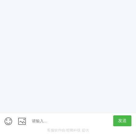
App
客户端
触屏版
上海行藏科技（集团）股份公司
内容举报热线 4000850815
联系电话：021-61125678
意见反馈