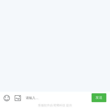
App
客户端
触屏版
上海行藏科技（集团）股份公司
内容举报热线 4000850815
联系电话：021-61125678
意见反馈