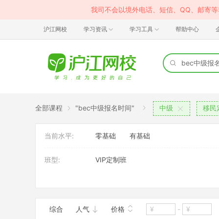
我司不会以境外电话、短信、QQ、邮寄
沪江网校
学习资讯
学习工具
帮助中心
全部课程
"bec中级报名时间"
中级
移民
当前水平:
零基础
有基础
班型:
VIP定制班
授课模式:
直播课
综合
人气
价格
-