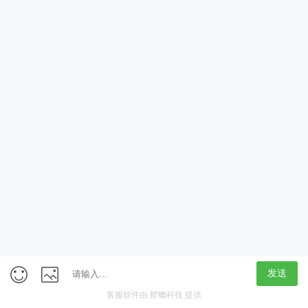
App
客户端
触屏版
上海行藏科技（集团）股份公司
内容举报热线 4000850815
联系电话：021-61125678
意见反馈