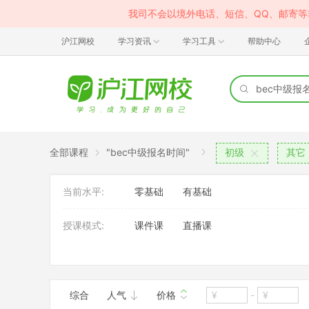
我司不会以境外电话、短信、QQ、邮寄
沪江网校
学习资讯
学习工具
帮助中心
全部课程
"bec中级报名时间"
初级
其它
当前水平:
零基础
有基础
授课模式:
课件课
直播课
班型:
VIP定制班
大班
综合
人气
价格
-