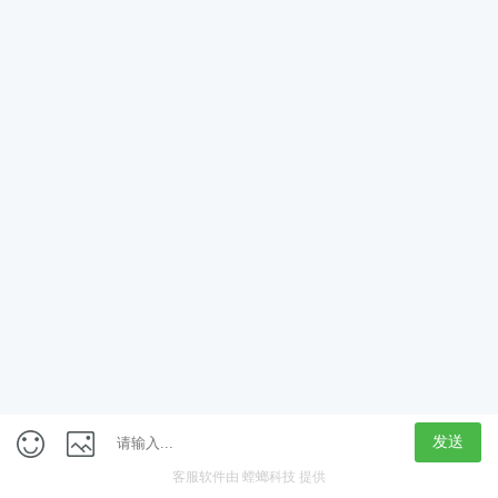
App
客户端
触屏版
上海行藏科技（集团）股份公司
内容举报热线 4000850815
联系电话：021-61125678
意见反馈