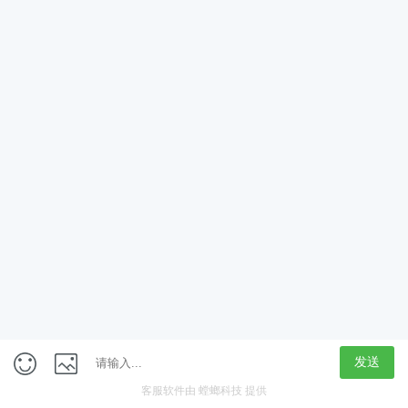
App
客户端
触屏版
上海行藏科技（集团）股份公司
内容举报热线 4000850815
联系电话：021-61125678
意见反馈