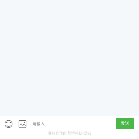
App
客户端
触屏版
上海行藏科技（集团）股份公司
内容举报热线 4000850815
联系电话：021-61125678
意见反馈