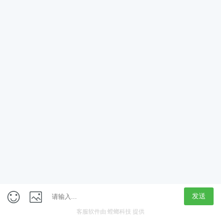
App
客户端
触屏版
上海行藏科技（集团）股份公司
内容举报热线 4000850815
联系电话：021-61125678
意见反馈