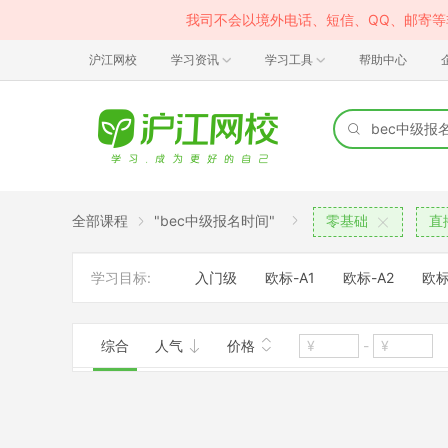
我司不会以境外电话、短信、QQ、邮寄
沪江网校
学习资讯
学习工具
帮助中心
全部课程
"bec中级报名时间"
零基础
直
学习目标:
入门级
欧标-A1
欧标-A2
欧标
综合
人气
价格
-