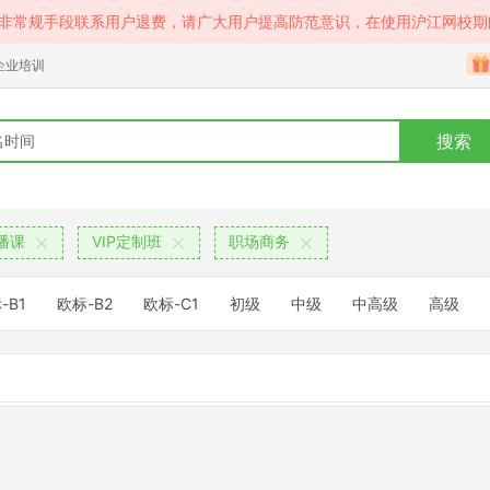
等非常规手段联系用户退费，请广大用户提高防范意识，在使用沪江网校期
企业培训
搜索
播课
VIP定制班
职场商务
-B1
欧标-B2
欧标-C1
初级
中级
中高级
高级