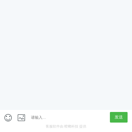
App
客户端
触屏版
上海行藏科技（集团）股份公司
内容举报热线 4000850815
联系电话：021-61125678
意见反馈