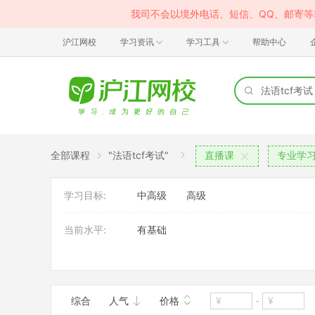
我司不会以境外电话、短信、QQ、邮寄
沪江网校
学习资讯
学习工具
帮助中心
全部课程
"法语tcf考试"
直播课
专业学
学习目标:
中高级
高级
当前水平:
有基础
考试内容:
专业四级
班型:
1对1
综合
人气
价格
-