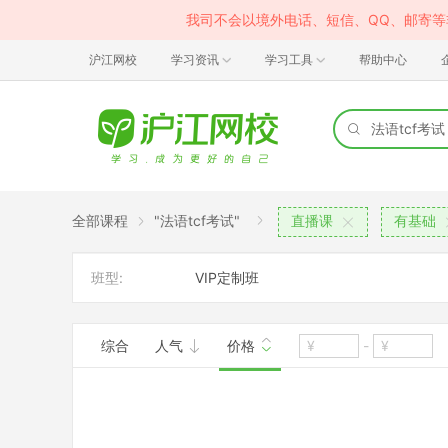
我司不会以境外电话、短信、QQ、邮寄
沪江网校
学习资讯
学习工具
帮助中心
全部课程
"法语tcf考试"
直播课
有基础
班型:
VIP定制班
综合
人气
价格
-