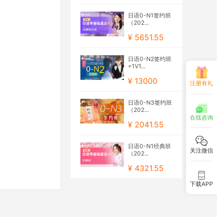
日语0-N1签约班
（202...
¥ 5651.55
日语0-N2签约班
+1V1...
¥ 13000
注册有礼
日语0-N3签约班
（202...
在线咨询
¥ 2041.55
日语0-N1经典班
关注微信
（202...
¥ 4321.55
下载APP