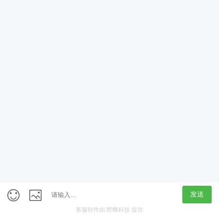
App
客户端
触屏版
上海行藏科技（集团）股份公司
内容举报热线 4000850815
联系电话：021-61125678
意见反馈