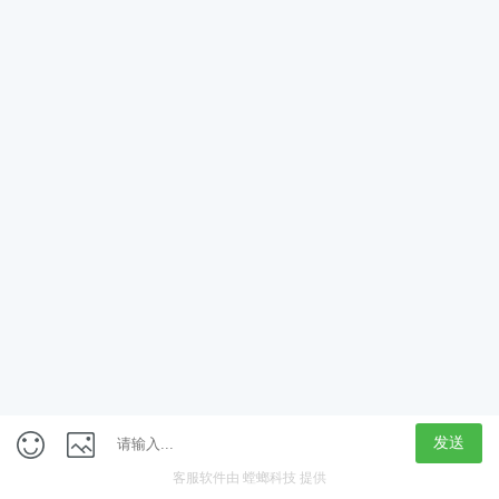
App
客户端
触屏版
上海行藏科技（集团）股份公司
内容举报热线 4000850815
联系电话：021-61125678
意见反馈