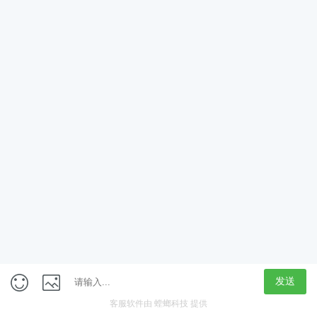
App
客户端
触屏版
上海行藏科技（集团）股份公司
内容举报热线 4000850815
联系电话：021-61125678
意见反馈