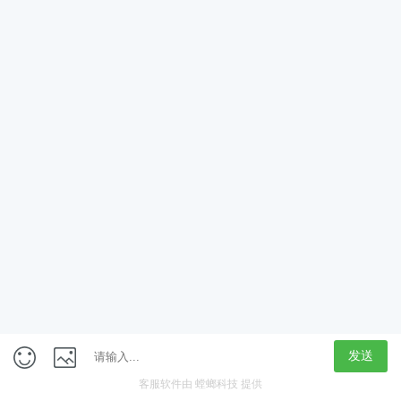
App
客户端
触屏版
上海行藏科技（集团）股份公司
内容举报热线 4000850815
联系电话：021-61125678
意见反馈