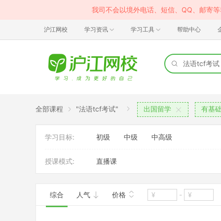
我司不会以境外电话、短信、QQ、邮寄
沪江网校
学习资讯
学习工具
帮助中心
全部课程
"法语tcf考试"
出国留学
有基
学习目标:
初级
中级
中高级
授课模式:
直播课
综合
人气
价格
-