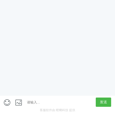
App
客户端
触屏版
上海行藏科技（集团）股份公司
内容举报热线 4000850815
联系电话：021-61125678
意见反馈