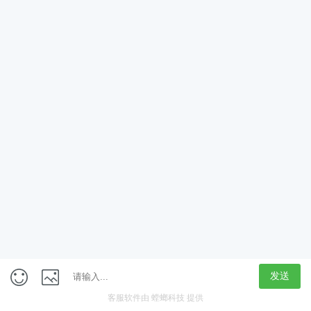
App
客户端
触屏版
上海行藏科技（集团）股份公司
内容举报热线 4000850815
联系电话：021-61125678
意见反馈