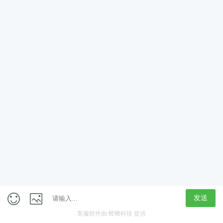
App
客户端
触屏版
上海行藏科技（集团）股份公司
内容举报热线 4000850815
联系电话：021-61125678
意见反馈