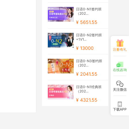
日语0-N1签约班
（202...
¥ 5651.55
日语0-N2签约班
+1V1...
¥ 13000
注册有礼
日语0-N3签约班
（202...
在线咨询
¥ 2041.55
日语0-N1经典班
关注微信
（202...
¥ 4321.55
下载APP