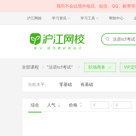
我司不会以境外电话、短信、QQ、邮寄
沪江网校
学习资讯
学习工具
帮助中心
全部课程
"法语tcf考试"
职场商务
VIP
当前水平:
零基础
有基础
综合
人气
价格
-