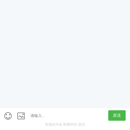
App
客户端
触屏版
上海行藏科技（集团）股份公司
内容举报热线 4000850815
联系电话：021-61125678
意见反馈