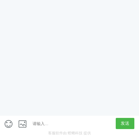
App
客户端
触屏版
上海行藏科技（集团）股份公司
内容举报热线 4000850815
联系电话：021-61125678
意见反馈