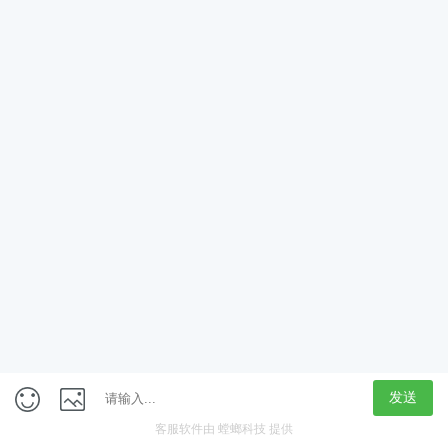
App
客户端
触屏版
上海行藏科技（集团）股份公司
内容举报热线 4000850815
联系电话：021-61125678
意见反馈