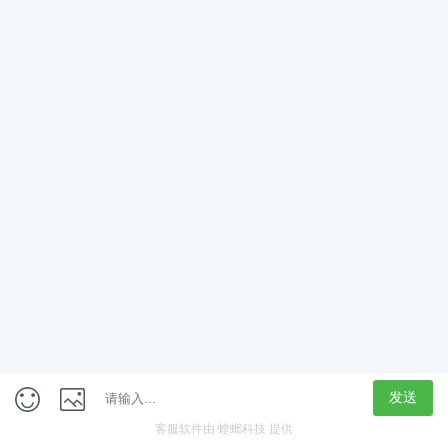
App
客户端
触屏版
上海行藏科技（集团）股份公司
内容举报热线 4000850815
联系电话：021-61125678
意见反馈