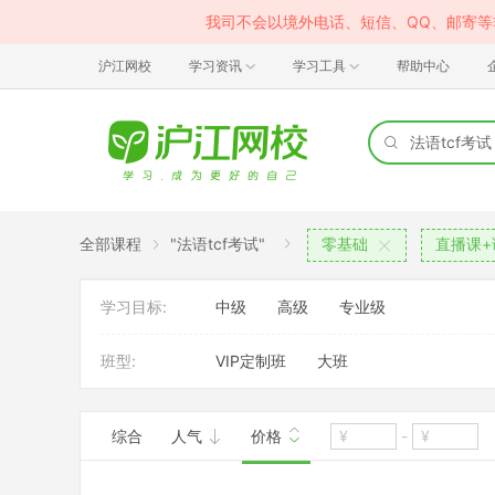
我司不会以境外电话、短信、QQ、邮寄
沪江网校
学习资讯
学习工具
帮助中心
全部课程
"法语tcf考试"
零基础
直播课+
学习目标:
中级
高级
专业级
班型:
VIP定制班
大班
综合
人气
价格
-