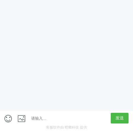
App
客户端
触屏版
上海行藏科技（集团）股份公司
内容举报热线 4000850815
联系电话：021-61125678
意见反馈