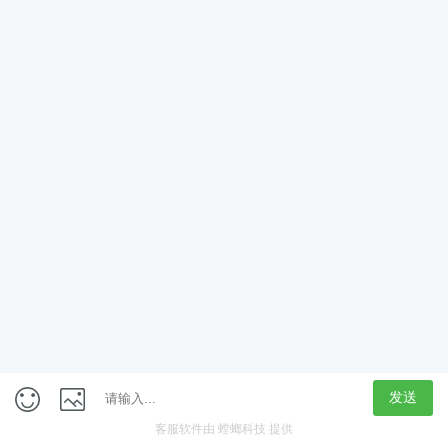
App
客户端
触屏版
上海行藏科技（集团）股份公司
内容举报热线 4000850815
联系电话：021-61125678
意见反馈