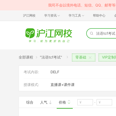
我司不会以境外电话、短信、QQ、邮寄
沪江网校
学习资讯
学习工具
帮助中心
全部课程
"法语tcf考试"
零基础
VIP定制
考试内容:
DELF
授课模式:
直播课+课件课
综合
人气
价格
-