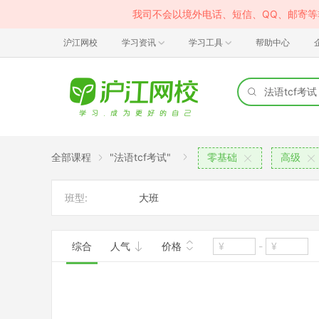
我司不会以境外电话、短信、QQ、邮寄
沪江网校
学习资讯
学习工具
帮助中心
全部课程
"法语tcf考试"
零基础
高级
班型:
大班
综合
人气
价格
-