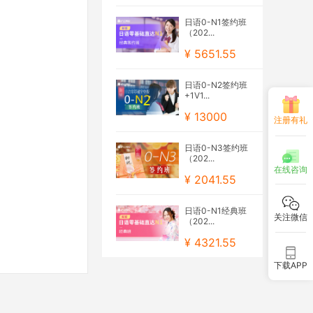
日语0-N1签约班
（202...
¥ 5651.55
日语0-N2签约班
+1V1...
¥ 13000
注册有礼
日语0-N3签约班
（202...
在线咨询
¥ 2041.55
日语0-N1经典班
关注微信
（202...
¥ 4321.55
下载APP