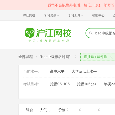
我司不会以境外电话、短信、QQ、邮寄
沪江网校
学习资讯
学习工具
帮助中心
全部课程
"bec中级报名时间"
直播课+课件课
当前水平:
高中水平
大学及以上水平
考试目标:
托福95-105
托福105分+
单项23
考试内容:
托福
综合
人气
价格
-