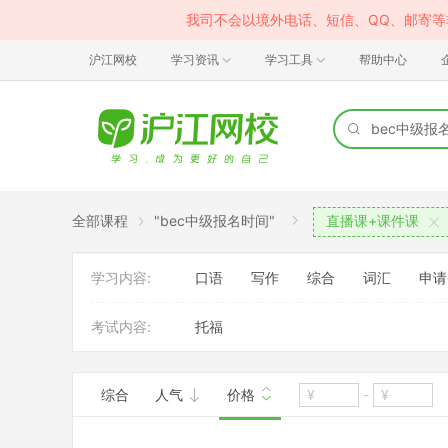
我司不会以境外电话、短信、QQ、邮寄
沪江网校
学习资讯
学习工具
帮助中心
全部课程
"bec中级报名时间"
直播课+课件课
学习内容:
口语
写作
综合
词汇
申请
考试内容:
托福
综合
人气
价格
-