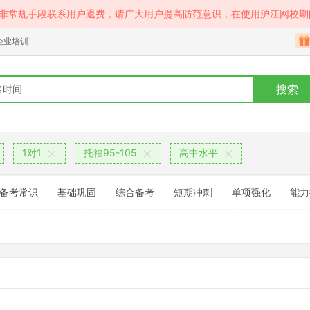
等非常规手段联系用户退费，请广大用户提高防范意识，在使用沪江网校期
企业培训
搜索
1对1
托福95-105
高中水平
备考常识
基础巩固
综合备考
短期冲刺
单项强化
能力