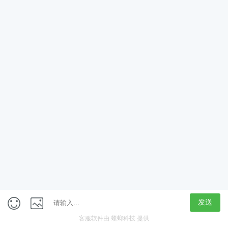
App
客户端
触屏版
上海行藏科技（集团）股份公司
内容举报热线 4000850815
联系电话：021-61125678
意见反馈