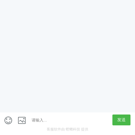
App
客户端
触屏版
上海行藏科技（集团）股份公司
内容举报热线 4000850815
联系电话：021-61125678
意见反馈