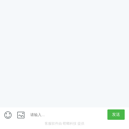
App
客户端
触屏版
上海行藏科技（集团）股份公司
内容举报热线 4000850815
联系电话：021-61125678
意见反馈