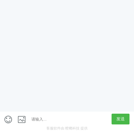
App
客户端
触屏版
上海行藏科技（集团）股份公司
内容举报热线 4000850815
联系电话：021-61125678
意见反馈