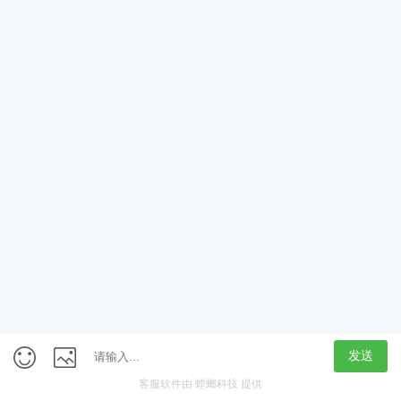
App
客户端
触屏版
上海行藏科技（集团）股份公司
内容举报热线 4000850815
联系电话：021-61125678
意见反馈