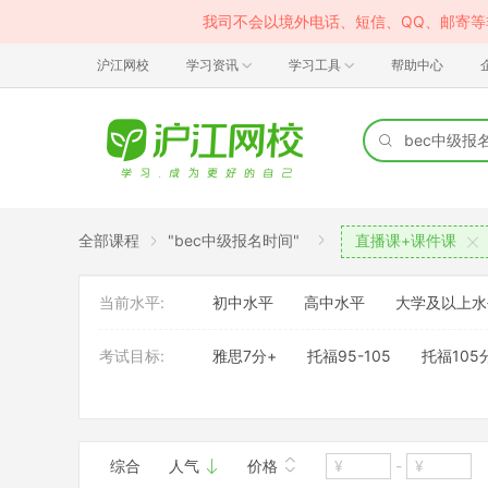
我司不会以境外电话、短信、QQ、邮寄
沪江网校
学习资讯
学习工具
帮助中心
全部课程
"bec中级报名时间"
直播课+课件课
当前水平:
初中水平
高中水平
大学及以上水
考试目标:
雅思7分+
托福95-105
托福105
考试内容:
雅思
托福
班型:
1对1
大班
综合
人气
价格
-