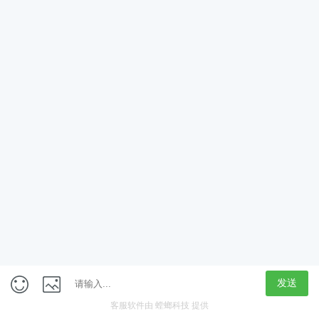
App
客户端
触屏版
上海行藏科技（集团）股份公司
内容举报热线 4000850815
联系电话：021-61125678
意见反馈