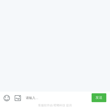
App
客户端
触屏版
上海行藏科技（集团）股份公司
内容举报热线 4000850815
联系电话：021-61125678
意见反馈