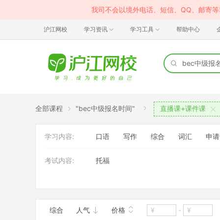
我司不会以境外电话、短信、QQ、邮寄
沪江网校
学习资讯
学习工具
帮助中心
全部课程
"bec中级报名时间"
直播课+课件课
学习内容:
口语
写作
综合
词汇
申请
考试内容:
托福
班型:
1对1
综合
人气
价格
-