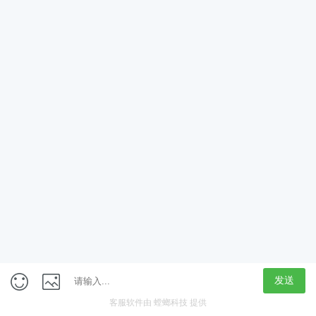
App
客户端
触屏版
上海行藏科技（集团）股份公司
内容举报热线 4000850815
联系电话：021-61125678
意见反馈