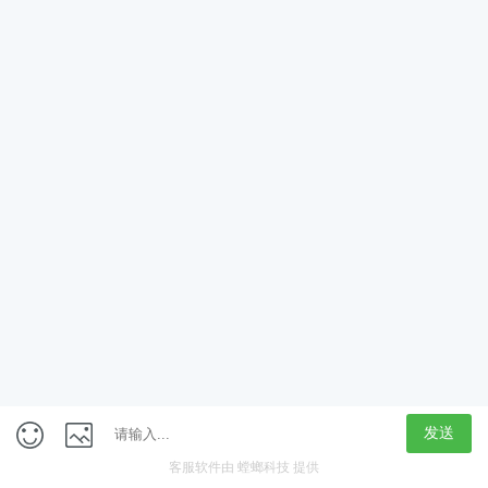
App
客户端
触屏版
上海行藏科技（集团）股份公司
内容举报热线 4000850815
联系电话：021-61125678
意见反馈