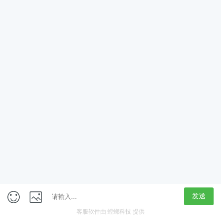
App
客户端
触屏版
上海行藏科技（集团）股份公司
内容举报热线 4000850815
联系电话：021-61125678
意见反馈