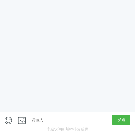
App
客户端
触屏版
上海行藏科技（集团）股份公司
内容举报热线 4000850815
联系电话：021-61125678
意见反馈